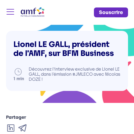
Souscrire
Menu
Lionel LE GALL, président
de l’AMF, sur BFM Business
Découvrez l'interview exclusive de Lionel LE
Temps
GALL, dans l'émission #JMLECO avec Nicolas
de
minutes
1
min
DOZE !
lecture
Partager
sur
par