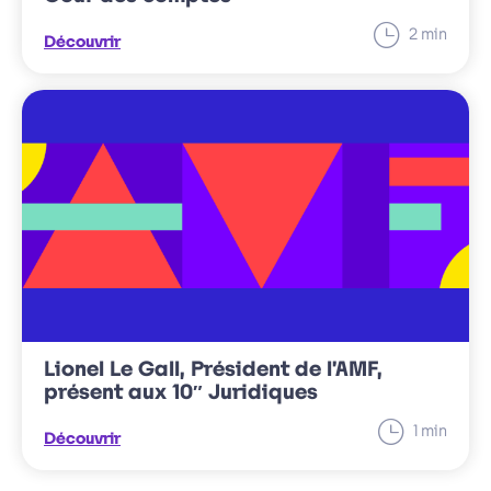
minut
2
min
Découvrir
Temps
de
lecture
Lionel Le Gall, Président de l’AMF,
présent aux 10″ Juridiques
minut
1
min
Découvrir
Temps
de
lecture