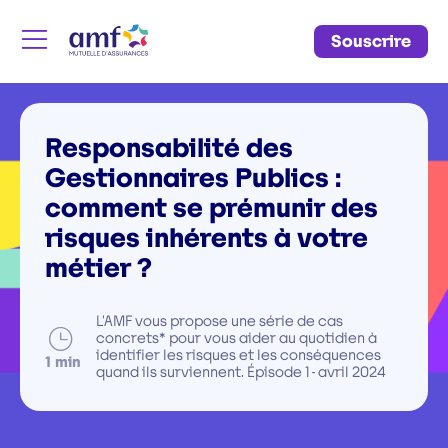
Souscrire
Menu
Responsabilité des
Gestionnaires Publics :
comment se prémunir des
risques inhérents à votre
métier ?
L’AMF vous propose une série de cas
Temps
concrets* pour vous aider au quotidien à
de
identifier les risques et les conséquences
minutes
1
min
lecture
quand ils surviennent. Épisode 1 - avril 2024