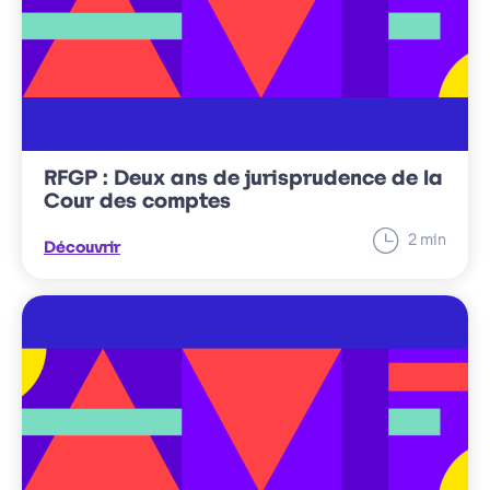
RFGP : Deux ans de jurisprudence de la
Cour des comptes
minut
2
min
Découvrir
Temps
de
lecture