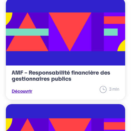
AMF – Responsabilité financière des
gestionnaires publics
minut
3
min
Découvrir
Temps
de
lecture